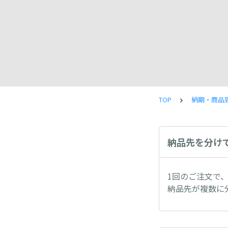
TOP
納期・商品
納品先を分け
1回のご注文で
納品先が複数に